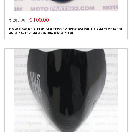
€ 100.00
€ 287.00
BMW F 650 GS R 13 01 04 ΦΤΕΡΟ ΕΜΠΡΟΣ AVUSBLUE 2 44 61 2 346 384
46 61 7 673 178 44612346384 46617673178