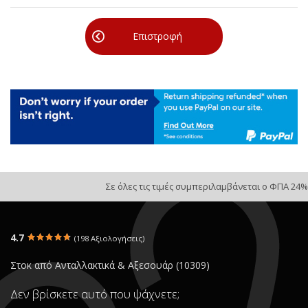
Επιστροφή
Σε όλες τις τιμές συμπεριλαμβάνεται ο ΦΠΑ 24%
4.7
(198 Αξιολογήσεις)
Στοκ από Ανταλλακτικά & Αξεσουάρ (10309)
Δεν βρίσκετε αυτό που ψάχνετε;