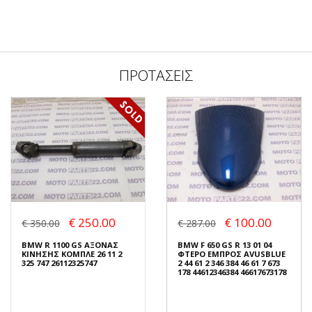
ΠΡΟΤΑΣΕΙΣ
€ 250.00
€ 100.00
€ 350.00
€ 287.00
BMW R 1100 GS ΑΞΟΝΑΣ
BMW F 650 GS R 13 01 04
ΚΙΝΗΣΗΣ ΚΟΜΠΛΕ 26 11 2
ΦΤΕΡΟ ΕΜΠΡΟΣ AVUSBLUE
325 747 26112325747
2 44 61 2 346 384 46 61 7 673
178 44612346384 46617673178