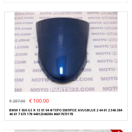
€ 100.00
€ 287.00
BMW F 650 GS R 13 01 04 ΦΤΕΡΟ ΕΜΠΡΟΣ AVUSBLUE 2 44 61 2 346 384
46 61 7 673 178 44612346384 46617673178