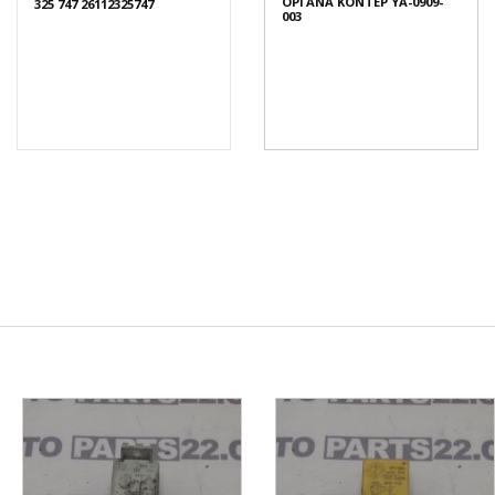
ΟΡΓΑΝΑ ΚΟΝΤΕΡ YA-0909-
325 747 26112325747
003