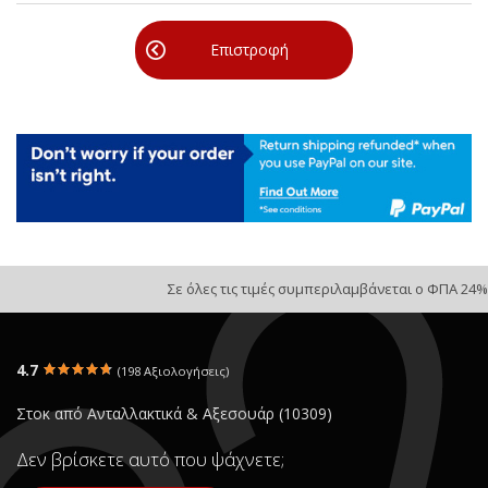
Επιστροφή
Σε όλες τις τιμές συμπεριλαμβάνεται ο ΦΠΑ 24%
4.7
(198 Αξιολογήσεις)
Στοκ από Ανταλλακτικά & Αξεσουάρ (10309)
Δεν βρίσκετε αυτό που ψάχνετε;