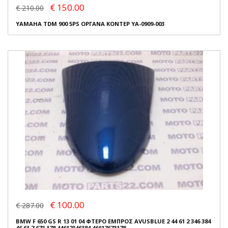
€ 150.00
€ 210.00
YAMAHA TDM 900 5PS ΟΡΓΑΝΑ ΚΟΝΤΕΡ YA-0909-003
€ 100.00
€ 287.00
BMW F 650 GS R 13 01 04 ΦΤΕΡΟ ΕΜΠΡΟΣ AVUSBLUE 2 44 61 2 346 384
46 61 7 673 178 44612346384 46617673178