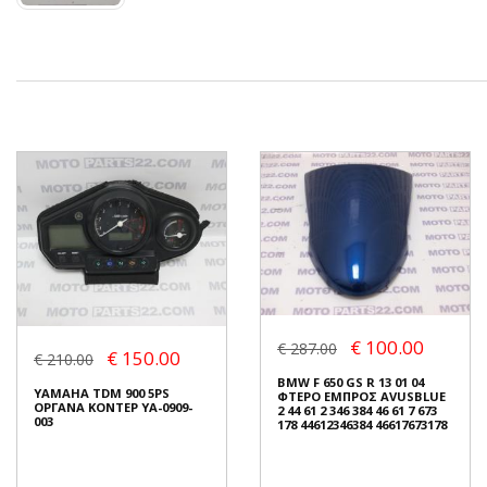
€ 100.00
€ 287.00
€ 150.00
€ 210.00
BMW F 650 GS R 13 01 04
YAMAHA TDM 900 5PS
ΦΤΕΡΟ ΕΜΠΡΟΣ AVUSBLUE
ΟΡΓΑΝΑ ΚΟΝΤΕΡ YA-0909-
2 44 61 2 346 384 46 61 7 673
003
178 44612346384 46617673178