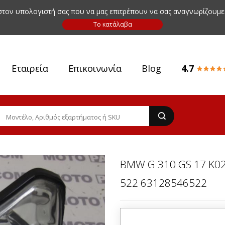
 στον υπολογιστή σας που να μας επιτρέπουν να σας αναγνωρίζουμε
Εταιρεία
Επικοινωνία
Blog
4.7
BMW G 310 GS 17 K02
522 63128546522