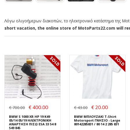
Λόγω ολιγοήμερων διακοπών, το ηλεκτρονικό κατάστημα της MotoP
short vacation, the online store of MotoParts22.com will rem
€ 400.00
€ 20.00
€ 700.00
€ 43.00
BMW S 1000 XR HP 19 K49
BMW ΜΠΛΟΥΖΑΚΙ T-Shirt
05/14 05/19 ΗΛΕΚΤΡΟΝΙΚΗ
Motorsport ΓΝΗΣΙΟ - Large
ΑΝΑΡΤΗΣΗ ΠΙΣΩ ESA 33 54 8
80142285831 / 80 14 2 285 831
549 845