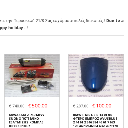
αι την Παρασκευή 21/8 Σας ευχόμαστε καλές διακοπές..!
Due to a
py holiday ..!
€ 500.00
€ 100.00
€ 740.00
€ 287.00
KAWASAKI Z 750 MIVV
BMW F 650 GS R 13 01 04
SUONO '07 ΤΕΛΙΚΟ
ΦΤΕΡΟ ΕΜΠΡΟΣ AVUSBLUE
ΕΞΑΤΜΙΣΗΣ ΚΟΜΠΛΕ
2 44 61 2 346 384 46 61 7 673
00.73.K.018.L7
178 44612346384 46617673178