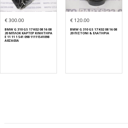
€ 300.00
€ 120.00
BMW G 310 GS 17 K02 08 16 08
BMW G 310 GS 17 K02 08 16 08
20 ΜΠΛΟΚ ΚΑΡΤΕΡ ΚΙΝΗΤΗΡΑ
20 ΠΙΣΤΟΝΙ & ΕΛΑΤΗΡΙΑ
E 11 11 1 541 098 11111541098
A8ZA03A