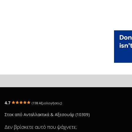
4.7
(198 Αξιολογήσεις)
Στοκ από Ανταλλακτικά & Αξεσουάρ (10309)
Δεν βρίσκετε αυτό που ψάχνετε;