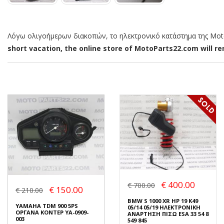
Λόγω ολιγοήμερων διακοπών, το ηλεκτρονικό κατάστημα της MotoP
short vacation, the online store of MotoParts22.com will rem
€ 400.00
€ 700.00
€ 150.00
€ 210.00
BMW S 1000 XR HP 19 K49
YAMAHA TDM 900 5PS
05/14 05/19 ΗΛΕΚΤΡΟΝΙΚΗ
ΟΡΓΑΝΑ ΚΟΝΤΕΡ YA-0909-
ΑΝΑΡΤΗΣΗ ΠΙΣΩ ESA 33 54 8
003
549 845