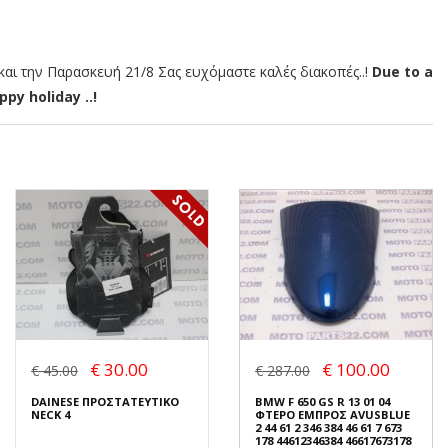
αι την Παρασκευή 21/8 Σας ευχόμαστε καλές διακοπές..!
Due to a
py holiday ..!
€ 30.00
€ 100.00
€ 45.00
€ 287.00
DAINESE ΠΡΟΣΤΑΤΕΥΤΙΚΟ
BMW F 650 GS R 13 01 04
NECK 4
ΦΤΕΡΟ ΕΜΠΡΟΣ AVUSBLUE
2 44 61 2 346 384 46 61 7 673
178 44612346384 46617673178