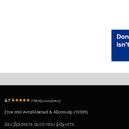
4.7
(198 Αξιολογήσεις)
Στοκ από Ανταλλακτικά & Αξεσουάρ (10309)
Δεν βρίσκετε αυτό που ψάχνετε;