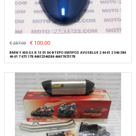
€ 100.00
€ 287.00
BMW F 650 GS R 13 01 04 ΦΤΕΡΟ ΕΜΠΡΟΣ AVUSBLUE 2 44 61 2 346 384
46 61 7 673 178 44612346384 46617673178