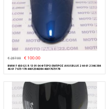
€ 100.00
€ 287.00
BMW F 650 GS R 13 01 04 ΦΤΕΡΟ ΕΜΠΡΟΣ AVUSBLUE 2 44 61 2 346 384
46 61 7 673 178 44612346384 46617673178