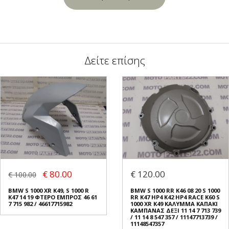
Δείτε επίσης
€ 80.00
€ 120.00
€ 100.00
BMW S 1000 XR K49, S 1000 R
BMW S 1000 RR K46 08 20 S 1000
K47 14 19 ΦΤΕΡΟ ΕΜΠΡΟΣ 46 61
RR K47 HP4 K42 HP4 RACE K60 S
7 715 982 / 46617715982
1000 XR K49 ΚΑΛΥΜΜΑ ΚΑΠΑΚΙ
ΚΑΜΠΑΝΑΣ ΔΕΞΙ 11 14 7 713 739
/ 11 14 8 547 357 / 11147713739 /
11148547357