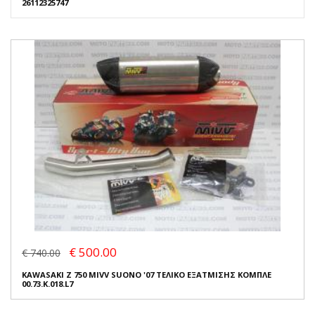
26112325747
€ 500.00
€ 740.00
KAWASAKI Z 750 MIVV SUONO '07 ΤΕΛΙΚΟ ΕΞΑΤΜΙΣΗΣ ΚΟΜΠΛΕ
00.73.K.018.L7