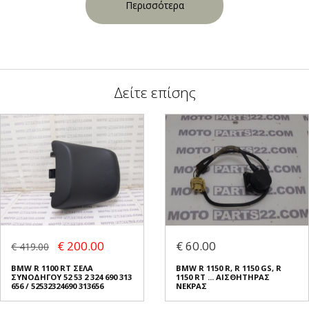
Περισσότερα
Δείτε επίσης
€ 200.00
€ 60.00
€ 419.00
BMW R 1100 RT ΣΕΛΑ
BMW R 1150 R, R 1150 GS, R
ΣΥΝΟΔΗΓΟΥ 52 53 2 324 690 313
1150 RT ... ΑΙΣΘΗΤΗΡΑΣ
656 / 52532324690 313656
ΝΕΚΡΑΣ