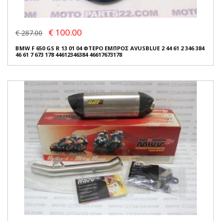
€ 100.00
€ 287.00
BMW F 650 GS R 13 01 04 ΦΤΕΡΟ ΕΜΠΡΟΣ AVUSBLUE 2 44 61 2 346 384
46 61 7 673 178 44612346384 46617673178