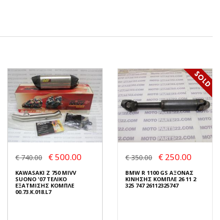
€ 500.00
€ 250.00
€ 740.00
€ 350.00
KAWASAKI Z 750 MIVV
BMW R 1100 GS ΑΞΟΝΑΣ
SUONO '07 ΤΕΛΙΚΟ
ΚΙΝΗΣΗΣ ΚΟΜΠΛΕ 26 11 2
ΕΞΑΤΜΙΣΗΣ ΚΟΜΠΛΕ
325 747 26112325747
00.73.K.018.L7