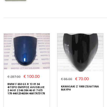
€ 100.00
€ 287.00
€ 70.00
€ 86.00
BMW F 650 GS R 13 01 04
KAWASAKI Z 1000 ΖΕΛΑΤΙΝΑ
ΦΤΕΡΟ ΕΜΠΡΟΣ AVUSBLUE
ΜΑΥΡΗ
2 44 61 2 346 384 46 61 7 673
178 44612346384 46617673178