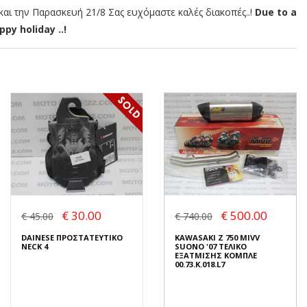
αι την Παρασκευή 21/8 Σας ευχόμαστε καλές διακοπές..!
Due to a
py holiday ..!
€ 30.00
€ 500.00
€ 45.00
€ 740.00
DAINESE ΠΡΟΣΤΑΤΕΥΤΙΚΟ
KAWASAKI Z 750 MIVV
NECK 4
SUONO '07 ΤΕΛΙΚΟ
ΕΞΑΤΜΙΣΗΣ ΚΟΜΠΛΕ
00.73.K.018.L7