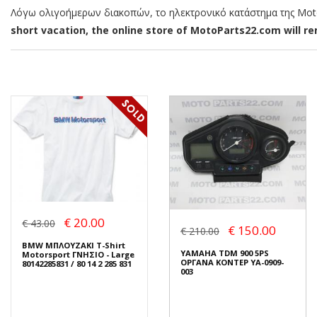
Λόγω ολιγοήμερων διακοπών, το ηλεκτρονικό κατάστημα της MotoP
short vacation, the online store of MotoParts22.com will rem
€ 20.00
€ 43.00
€ 150.00
€ 210.00
BMW ΜΠΛΟΥΖΑΚΙ T-Shirt
YAMAHA TDM 900 5PS
Motorsport ΓΝΗΣΙΟ - Large
ΟΡΓΑΝΑ ΚΟΝΤΕΡ YA-0909-
80142285831 / 80 14 2 285 831
003