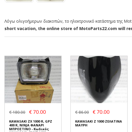
Λόγω ολιγοήμερων διακοπών, το ηλεκτρονικό κατάστημα της MotoP
short vacation, the online store of MotoParts22.com will rem
€ 70.00
€ 70.00
€ 180.00
€ 86.00
KAWASAKI ZX 1000 R, GPZ
KAWASAKI Z 1000 ΖΕΛΑΤΙΝΑ
400 R, NINJA ΦΑΝΑΡΙ
ΜΑΥΡΗ
ΜΠΡΟΣΤΙΝΟ - Κωδικός