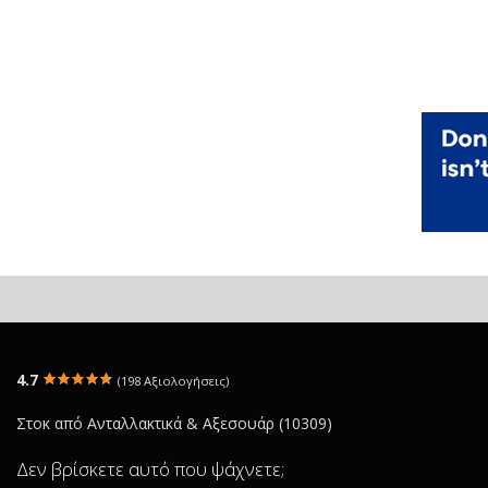
4.7
(198 Αξιολογήσεις)
Στοκ από Ανταλλακτικά & Αξεσουάρ (10309)
Δεν βρίσκετε αυτό που ψάχνετε;