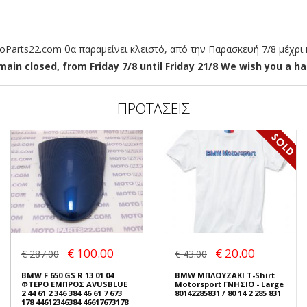
arts22.com θα παραμείνει κλειστό, από την Παρασκευή 7/8 μέχρι κ
ain closed, from Friday 7/8 until Friday 21/8 We wish you a hap
ΠΡΟΤΑΣΕΙΣ
€ 100.00
€ 20.00
€ 287.00
€ 43.00
BMW F 650 GS R 13 01 04
BMW ΜΠΛΟΥΖΑΚΙ T-Shirt
ΦΤΕΡΟ ΕΜΠΡΟΣ AVUSBLUE
Motorsport ΓΝΗΣΙΟ - Large
2 44 61 2 346 384 46 61 7 673
80142285831 / 80 14 2 285 831
178 44612346384 46617673178