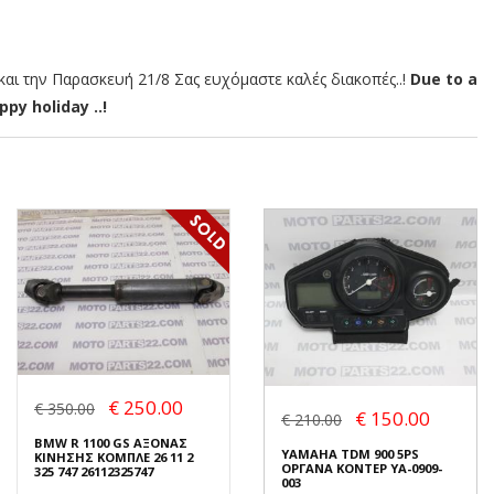
αι την Παρασκευή 21/8 Σας ευχόμαστε καλές διακοπές..!
Due to a
py holiday ..!
€ 250.00
€ 350.00
€ 150.00
€ 210.00
BMW R 1100 GS ΑΞΟΝΑΣ
YAMAHA TDM 900 5PS
ΚΙΝΗΣΗΣ ΚΟΜΠΛΕ 26 11 2
ΟΡΓΑΝΑ ΚΟΝΤΕΡ YA-0909-
325 747 26112325747
003