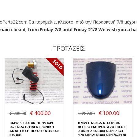
arts22.com θα παραμείνει κλειστό, από την Παρασκευή 7/8 μέχρι κ
ain closed, from Friday 7/8 until Friday 21/8 We wish you a hap
ΠΡΟΤΑΣΕΙΣ
€ 400.00
€ 100.00
€ 700.00
€ 287.00
BMW S 1000 XR HP 19 K49
BMW F 650 GS R 13 01 04
05/14 05/19 ΗΛΕΚΤΡΟΝΙΚΗ
ΦΤΕΡΟ ΕΜΠΡΟΣ AVUSBLUE
ΑΝΑΡΤΗΣΗ ΠΙΣΩ ESA 33 54 8
2 44 61 2 346 384 46 61 7 673
549 845
178 44612346384 46617673178