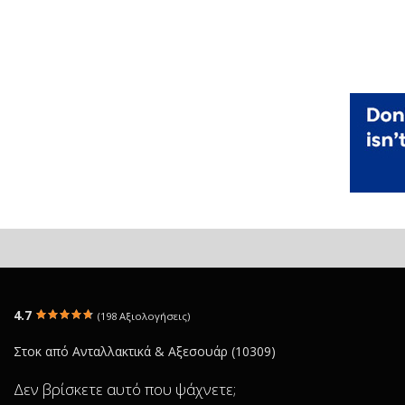
4.7
(198 Αξιολογήσεις)
Στοκ από Ανταλλακτικά & Αξεσουάρ (10309)
Δεν βρίσκετε αυτό που ψάχνετε;