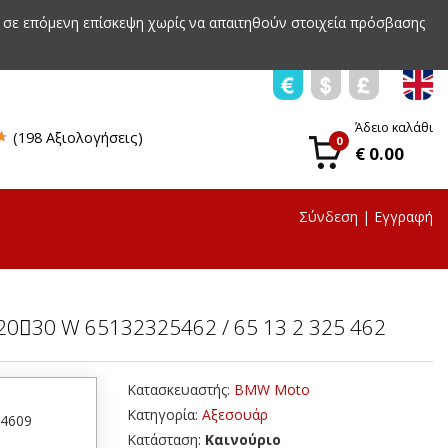
 σε επόμενη επίσκεψη χωρίς να απαιτηθούν στοιχεία πρόσβασης
Άδειο καλάθι
(198 Αξιολογήσεις)
0
€ 0.00
Σύνδεση
|
Εγγραφή
030 W 65132325462 / 65 13 2 325 462
Κατασκευαστής:
BMW Moto
Κατηγορία:
Αξεσουάρ
34609
Κατάσταση:
Καινούριο