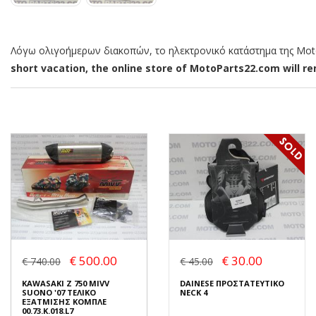
Λόγω ολιγοήμερων διακοπών, το ηλεκτρονικό κατάστημα της MotoP
short vacation, the online store of MotoParts22.com will rem
€ 500.00
€ 30.00
€ 740.00
€ 45.00
KAWASAKI Z 750 MIVV
DAINESE ΠΡΟΣΤΑΤΕΥΤΙΚΟ
SUONO '07 ΤΕΛΙΚΟ
NECK 4
ΕΞΑΤΜΙΣΗΣ ΚΟΜΠΛΕ
00.73.K.018.L7