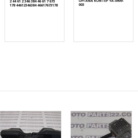
ΟΡΓΑΝΑ ΚΟΝΤΕΡ YA-0909-
2 44 61 2 346 384 46 61 7 673
003
178 44612346384 46617673178