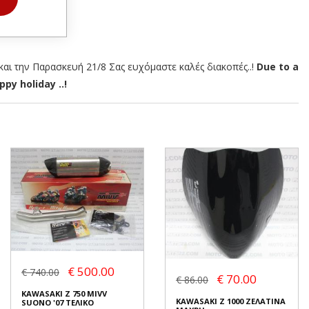
αι την Παρασκευή 21/8 Σας ευχόμαστε καλές διακοπές..!
Due to a
py holiday ..!
€ 500.00
€ 740.00
€ 70.00
€ 86.00
KAWASAKI Z 750 MIVV
KAWASAKI Z 1000 ΖΕΛΑΤΙΝΑ
SUONO '07 ΤΕΛΙΚΟ