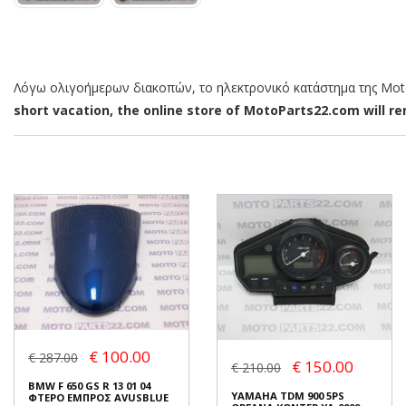
Λόγω ολιγοήμερων διακοπών, το ηλεκτρονικό κατάστημα της MotoP
short vacation, the online store of MotoParts22.com will rem
€ 100.00
€ 287.00
€ 150.00
€ 210.00
BMW F 650 GS R 13 01 04
YAMAHA TDM 900 5PS
ΦΤΕΡΟ ΕΜΠΡΟΣ AVUSBLUE