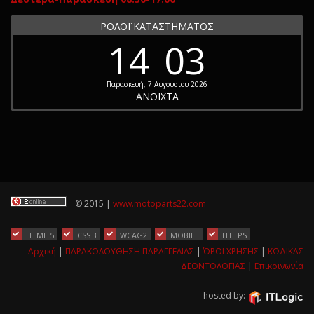
ΡΟΛΟΪ ΚΑΤΑΣΤΗΜΑΤΟΣ
14
03
Παρασκευή, 7 Αυγούστου 2026
ΑΝΟΙΧΤΑ
© 2015 |
www.motoparts22.com
HTML 5
CSS 3
WCAG2
MOBILE
HTTPS
Αρχική
|
ΠΑΡΑΚΟΛΟΥΘΗΣΗ ΠΑΡΑΓΓΕΛΙΑΣ
|
ΌΡΟΙ ΧΡΗΣΗΣ
|
ΚΩΔΙΚΑΣ
ΔΕΟΝΤΟΛΟΓΙΑΣ
|
Επικοινωνία
hosted by: