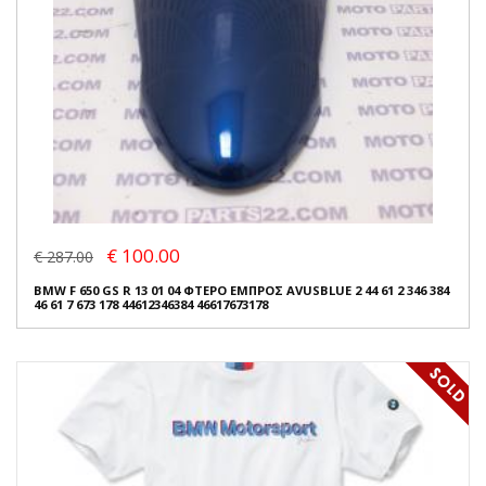
€ 100.00
€ 287.00
BMW F 650 GS R 13 01 04 ΦΤΕΡΟ ΕΜΠΡΟΣ AVUSBLUE 2 44 61 2 346 384
46 61 7 673 178 44612346384 46617673178