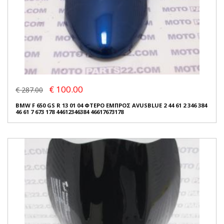
€ 100.00
€ 287.00
BMW F 650 GS R 13 01 04 ΦΤΕΡΟ ΕΜΠΡΟΣ AVUSBLUE 2 44 61 2 346 384
46 61 7 673 178 44612346384 46617673178